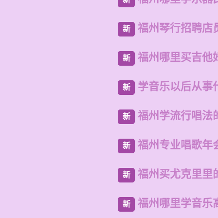
福州琴行招聘店
新
福州哪里买吉他
新
学音乐以后从事
新
福州学流行唱法
新
福州专业唱歌年
新
福州买尤克里里
新
福州哪里学音乐
新