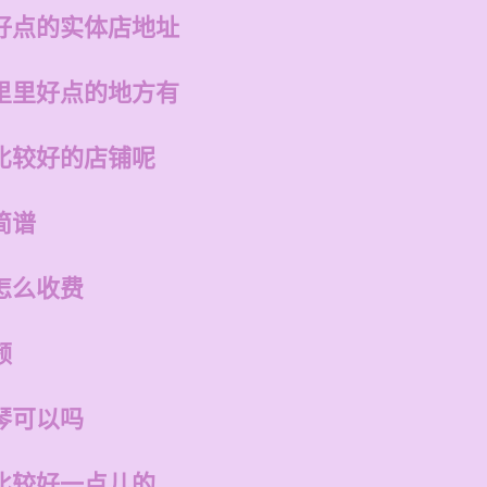
好点的实体店地址
里里好点的地方有
比较好的店铺呢
简谱
怎么收费
频
琴可以吗
比较好一点儿的