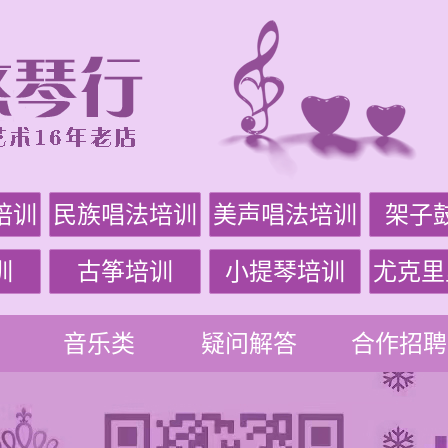
培训
民族唱法培训
美声唱法培训
架子
训
古筝培训
小提琴培训
尤克里
音乐类
疑问解答
合作招聘