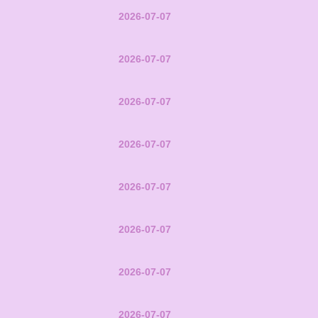
2026-07-07
2026-07-07
2026-07-07
2026-07-07
2026-07-07
2026-07-07
2026-07-07
2026-07-07