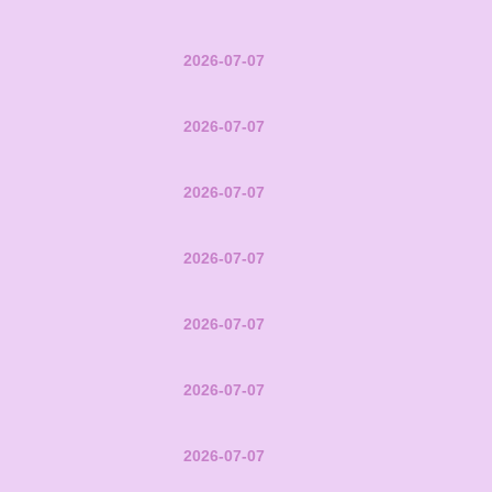
2026-07-07
2026-07-07
2026-07-07
2026-07-07
2026-07-07
2026-07-07
2026-07-07