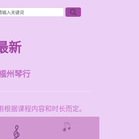
最新
福州琴行
费用根据课程内容和时长而定。