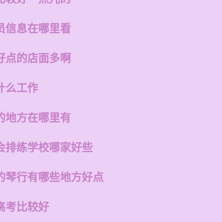
员信息在哪里看
好点的店面多啊
什么工作
的地方在哪里有
会排练学校哪家好些
的琴行有哪些地方好点
高考比较好