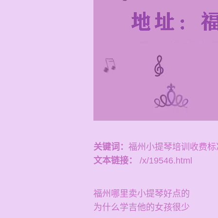
关键词：
福州小提琴培训收费标
文本链接：
/x/19546.html
福州哪里卖小提琴好点的
为什么学吉他的女孩很少