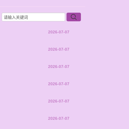
2026-07-07
2026-07-07
2026-07-07
2026-07-07
2026-07-07
2026-07-07