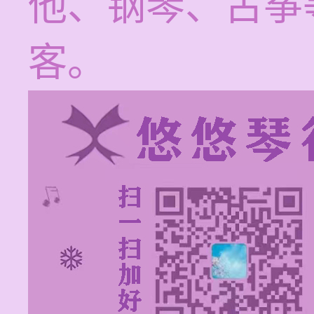
他、钢琴、古筝
客。